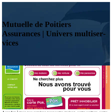
Mutuelle de Poitiers
Assurances | Univers mul­tiser­
vi­ces